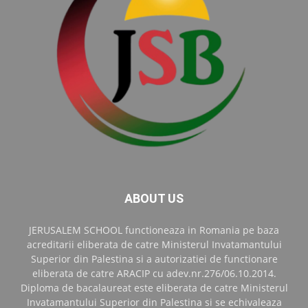
ABOUT US
JERUSALEM SCHOOL functioneaza in Romania pe baza
acreditarii eliberata de catre Ministerul Invatamantului
Superior din Palestina si a autorizatiei de functionare
eliberata de catre ARACIP cu adev.nr.276/06.10.2014.
Diploma de bacalaureat este eliberata de catre Ministerul
Invatamantului Superior din Palestina si se echivaleaza