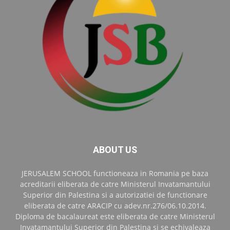
ABOUT US
JERUSALEM SCHOOL functioneaza in Romania pe baza
acreditarii eliberata de catre Ministerul Invatamantului
Superior din Palestina si a autorizatiei de functionare
eliberata de catre ARACIP cu adev.nr.276/06.10.2014.
Diploma de bacalaureat este eliberata de catre Ministerul
Invatamantului Superior din Palestina si se echivaleaza