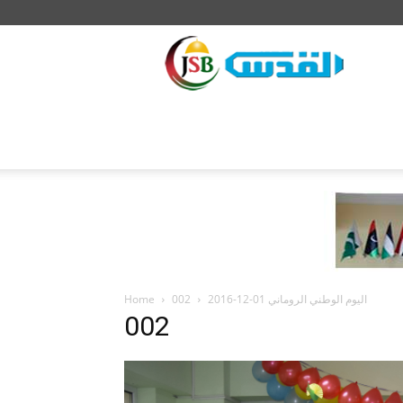
JSB
Home
002
اليوم الوطني الروماني 01-12-2016
002