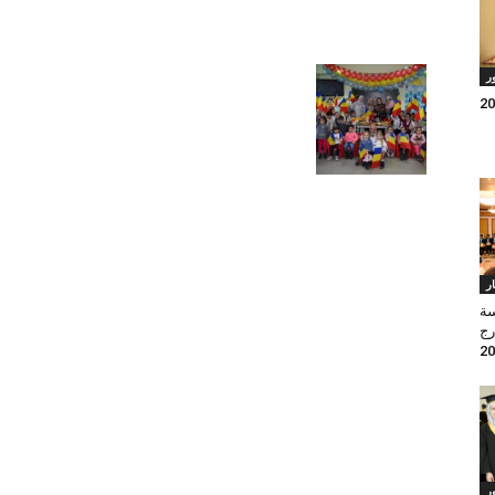
ر
ار
سة
رج
ر