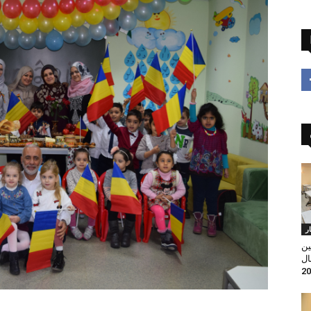
ار
ين
ال