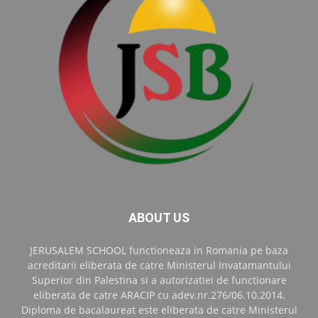
ABOUT US
JERUSALEM SCHOOL functioneaza in Romania pe baza
acreditarii eliberata de catre Ministerul Invatamantului
Superior din Palestina si a autorizatiei de functionare
eliberata de catre ARACIP cu adev.nr.276/06.10.2014.
Diploma de bacalaureat este eliberata de catre Ministerul