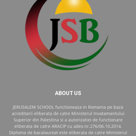
ABOUT US
JERUSALEM SCHOOL functioneaza in Romania pe baza
acreditarii eliberata de catre Ministerul Invatamantului
Superior din Palestina si a autorizatiei de functionare
eliberata de catre ARACIP cu adev.nr.276/06.10.2014.
Diploma de bacalaureat este eliberata de catre Ministerul