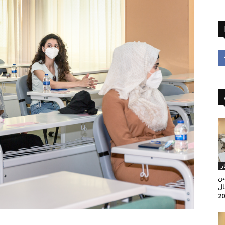
ار
ين
ال