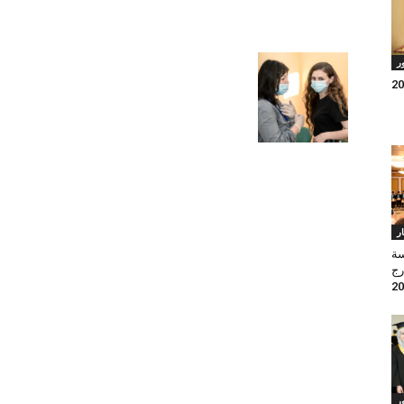
ر
ار
سة
رج
ر