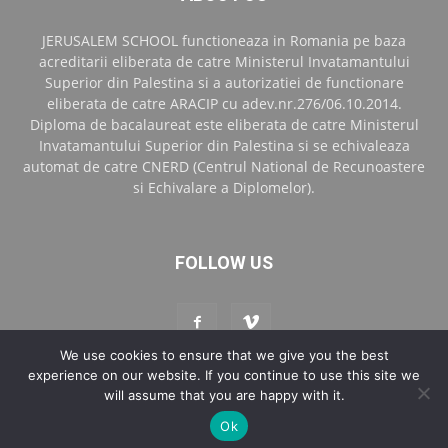
JERUSALEM SCHOOL functioneaza in Romania pe baza
acreditarii eliberata de catre Ministerul Invatamantului
Superior din Palestina si a autorizatiei de functionare
eliberata de catre ARACIP cu adev.nr.276/06.10.2014.
Diploma de bacalaureat este eliberata de catre Ministerul
Invatamantului Superior din Palestina si se echivaleaza
automat de catre CNERD (Centrul National de Recunoastere
si Echivalare a Diplomelor).
FOLLOW US
We use cookies to ensure that we give you the best
experience on our website. If you continue to use this site we
will assume that you are happy with it.
Contact
Blog Jerusalem School Bucharest
Ok
© Copyright 2017 Art Dv Media