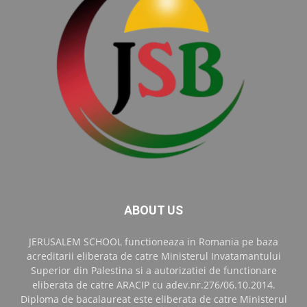
ABOUT US
JERUSALEM SCHOOL functioneaza in Romania pe baza
acreditarii eliberata de catre Ministerul Invatamantului
Superior din Palestina si a autorizatiei de functionare
eliberata de catre ARACIP cu adev.nr.276/06.10.2014.
Diploma de bacalaureat este eliberata de catre Ministerul