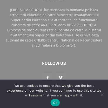
JERUSALEM SCHOOL functioneaza in Romania pe baza
acreditarii eliberata de catre Ministerul Invatamantului
Superior din Palestina si a autorizatiei de functionare
eliberata de catre ARACIP cu adev.nr.276/06.10.2014.
Diploma de bacalaureat este eliberata de catre Ministerul
Invatamantului Superior din Palestina si se echivaleaza
automat de catre CNERD (Centrul National de Recunoastere
si Echivalare a Diplomelor).
FOLLOW US
We use cookies to ensure that we give you the best
experience on our website. If you continue to use this site we
will assume that you are happy with it.
Contact
Blog Jerusalem School Bucharest
Ok
© Copyright 2017 Art Dv Media