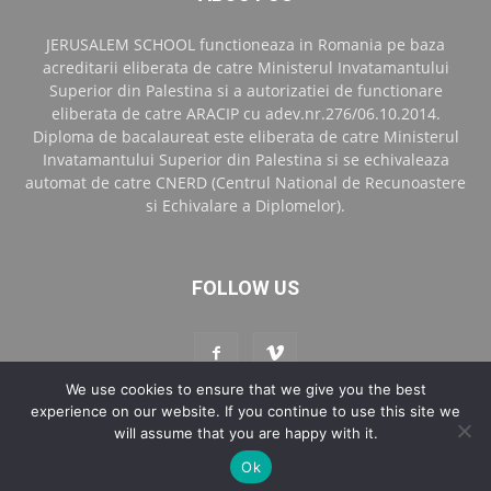
JERUSALEM SCHOOL functioneaza in Romania pe baza
acreditarii eliberata de catre Ministerul Invatamantului
Superior din Palestina si a autorizatiei de functionare
eliberata de catre ARACIP cu adev.nr.276/06.10.2014.
Diploma de bacalaureat este eliberata de catre Ministerul
Invatamantului Superior din Palestina si se echivaleaza
automat de catre CNERD (Centrul National de Recunoastere
si Echivalare a Diplomelor).
FOLLOW US
We use cookies to ensure that we give you the best
experience on our website. If you continue to use this site we
will assume that you are happy with it.
Contact
Blog Jerusalem School Bucharest
Ok
© Copyright 2017 Art Dv Media