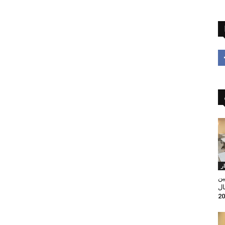
ار
ين
ال