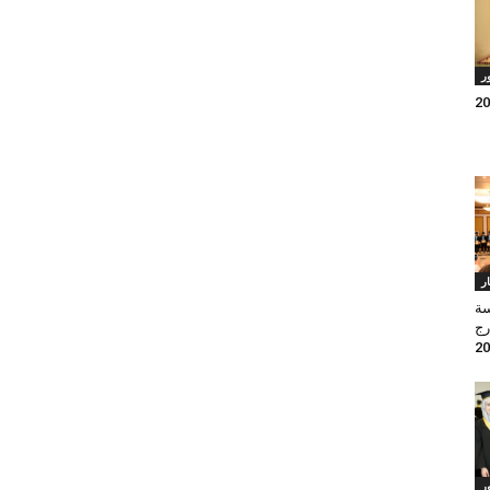
ر
ار
سة
رج
ر