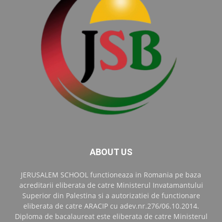
ABOUT US
JERUSALEM SCHOOL functioneaza in Romania pe baza
acreditarii eliberata de catre Ministerul Invatamantului
Superior din Palestina si a autorizatiei de functionare
eliberata de catre ARACIP cu adev.nr.276/06.10.2014.
Diploma de bacalaureat este eliberata de catre Ministerul