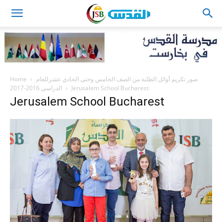
JSB
Home
صور تكريم أوائل الطلبة من الصف الخامس وحتى الحادي عشرللعام
الدراسي 2016-2017
Jerusalem School Bucharest
Jerusalem School Bucharest