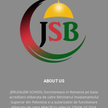
ABOUT US
JERUSALEM SCHOOL functioneaza in Romania pe baza
acreditarii eliberata de catre Ministerul Invatamantului
Superior din Palestina si a autorizatiei de functionare
eliberata de catre ARACIP cu adev.nr.276/06.10.2014.