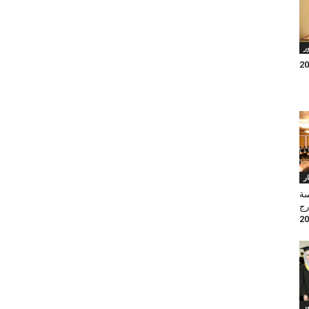
ر
ار
سة
رج
ر