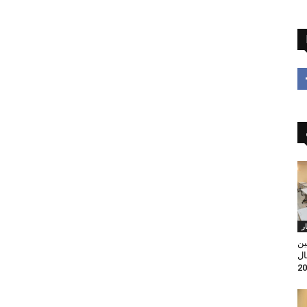
ار
ين
ال