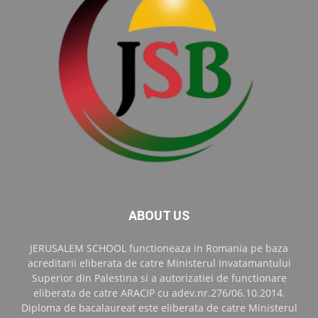
ABOUT US
JERUSALEM SCHOOL functioneaza in Romania pe baza
acreditarii eliberata de catre Ministerul Invatamantului
Superior din Palestina si a autorizatiei de functionare
eliberata de catre ARACIP cu adev.nr.276/06.10.2014.
Diploma de bacalaureat este eliberata de catre Ministerul