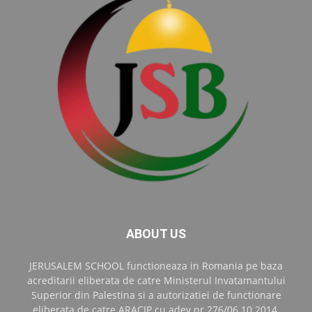
ABOUT US
JERUSALEM SCHOOL functioneaza in Romania pe baza
acreditarii eliberata de catre Ministerul Invatamantului
Superior din Palestina si a autorizatiei de functionare
eliberata de catre ARACIP cu adev.nr.276/06.10.2014.