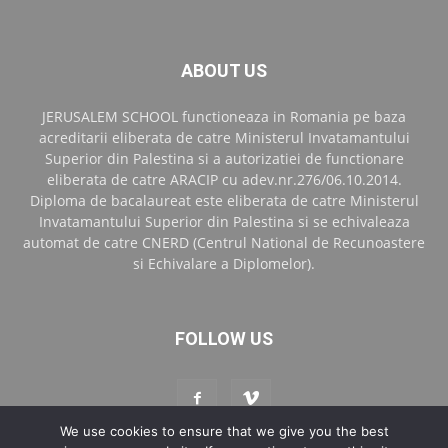
ABOUT US
JERUSALEM SCHOOL functioneaza in Romania pe baza
acreditarii eliberata de catre Ministerul Invatamantului
Superior din Palestina si a autorizatiei de functionare
eliberata de catre ARACIP cu adev.nr.276/06.10.2014.
Diploma de bacalaureat este eliberata de catre Ministerul
Invatamantului Superior din Palestina si se echivaleaza
automat de catre CNERD (Centrul National de Recunoastere
si Echivalare a Diplomelor).
FOLLOW US
We use cookies to ensure that we give you the best