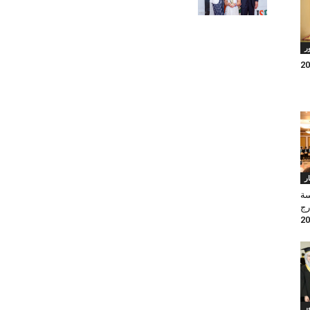
ر
ار
سة
رج
ر