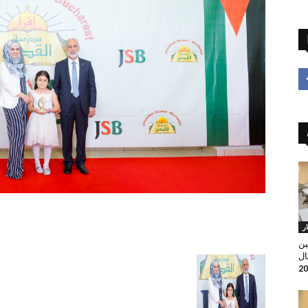
ار
ين
ال