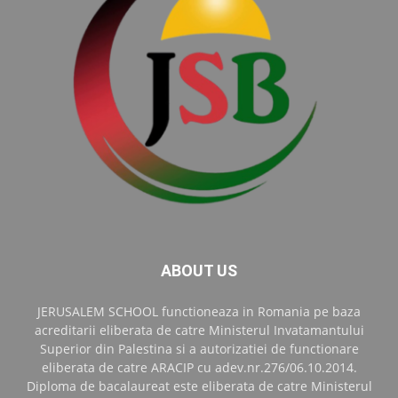
ABOUT US
JERUSALEM SCHOOL functioneaza in Romania pe baza
acreditarii eliberata de catre Ministerul Invatamantului
Superior din Palestina si a autorizatiei de functionare
eliberata de catre ARACIP cu adev.nr.276/06.10.2014.
Diploma de bacalaureat este eliberata de catre Ministerul